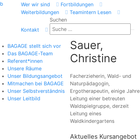
b
Wer wir sind
Fortbildungen
Weiterbildungen
Teamintern
Lesen
Suchen
Kontakt
Sauer,
BAGAGE stellt sich vor
Das BAGAGE-Team
Christine
Referent*innen
Unsere Räume
Unser Bildungsangebot
Facherzieherin, Wald- und
Mitmachen bei BAGAGE
Naturpädagogin,
Unser Selbstverständnis
Ergotherapeutin, einige Jahre
Unser Leitbild
Leitung einer betreuten
Waldspielgruppe, derzeit
Leitung eines
Waldkindergartens
Aktuelles Kursangebot