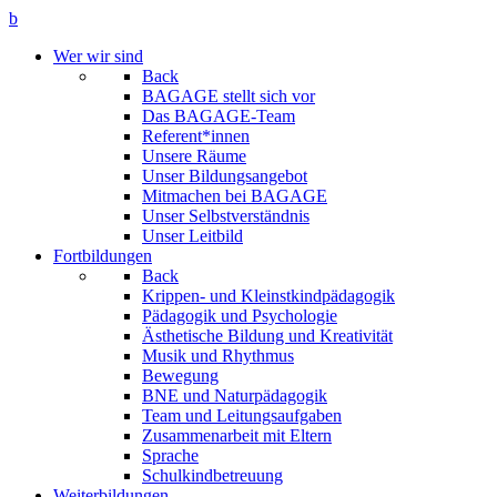
b
Wer wir sind
Back
BAGAGE stellt sich vor
Das BAGAGE-Team
Referent*innen
Unsere Räume
Unser Bildungsangebot
Mitmachen bei BAGAGE
Unser Selbstverständnis
Unser Leitbild
Fortbildungen
Back
Krippen- und Kleinstkindpädagogik
Pädagogik und Psychologie
Ästhetische Bildung und Kreativität
Musik und Rhythmus
Bewegung
BNE und Naturpädagogik
Team und Leitungsaufgaben
Zusammenarbeit mit Eltern
Sprache
Schulkindbetreuung
Weiterbildungen