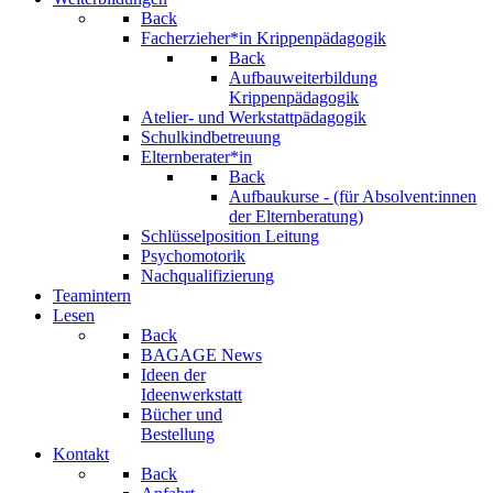
Back
Facherzieher*in Krippenpädagogik
Back
Aufbauweiterbildung
Krippenpädagogik
Atelier- und Werkstattpädagogik
Schulkindbetreuung
Elternberater*in
Back
Aufbaukurse - (für Absolvent:innen
der Elternberatung)
Schlüsselposition Leitung
Psychomotorik
Nachqualifizierung
Teamintern
Lesen
Back
BAGAGE News
Ideen der
Ideenwerkstatt
Bücher und
Bestellung
Kontakt
Back